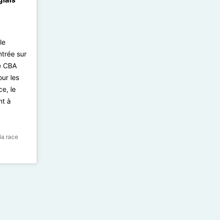
le
ntrée sur
le CBA
ur les
ce, le
nt à
la race