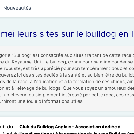
Nouveautés
meilleurs sites sur le bulldog en 
gorie "Bulldog" est consacrée aux sites traitant de cette race d
ire du Royaume-Uni. Le bulldog, connu pour sa mine boudeuse 
e robuste, est très apprécié pour son tempérament doux et conv
uverez ici des sites dédiés à la santé et au bien-être du bulldo
s de la race, à l'éducation et à la formation de ces chiens, ains
ion et à l'élevage de bulldogs. Que vous soyez un amoureux des
s, un éleveur, ou simplement intéressé par cette race, ces ress
rniront une foule d'informations utiles.
Club du Bulldog Anglais - Association dédiée à
l'amélioration et à la promotion de la race Bulldog An