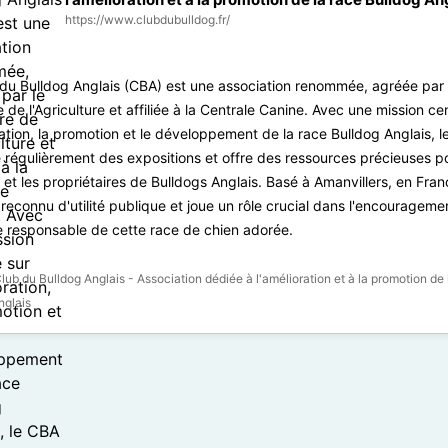
https://www.clubdubulldog.fr/
du Bulldog Anglais (CBA) est une association renommée, agréée par 
e de l'Agriculture et affiliée à la Centrale Canine. Avec une mission ce
ration, la promotion et le développement de la race Bulldog Anglais, 
 régulièrement des expositions et offre des ressources précieuses po
 et les propriétaires de Bulldogs Anglais. Basé à Amanvillers, en Fran
 reconnu d'utilité publique et joue un rôle crucial dans l'encourageme
e responsable de cette race de chien adorée.
lub du Bulldog Anglais - Association dédiée à l'amélioration et à la promotion de 
nglais