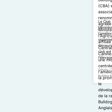
Le Club 
Ministèr
l'amélio
organise
éleveurs
club est
l'élevag
Détails :
C
Bulldog A