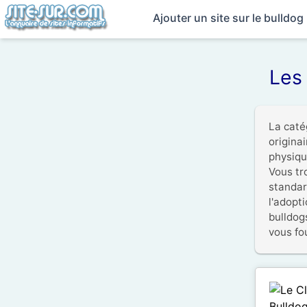
Ajouter un site sur le bulldog
Les 
La caté
origina
physiqu
Vous tro
standard
l'adopt
bulldog
vous fou