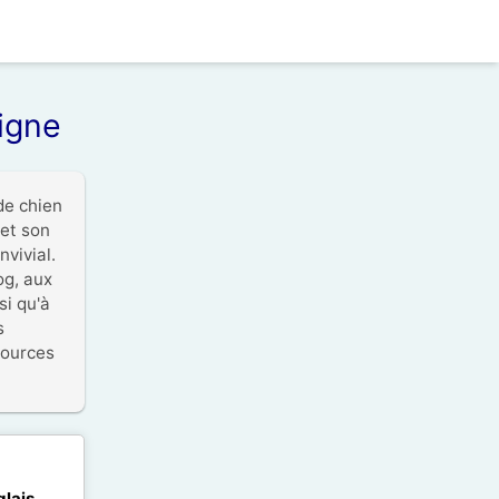
ligne
e chien 
et son 
ivial. 
g, aux 
i qu'à 
 
ources 
glais