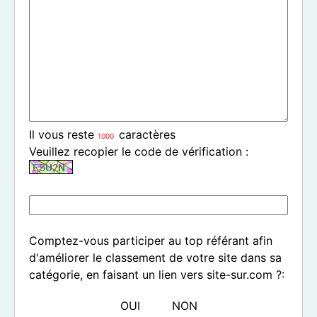
Il vous reste
caractères
Veuillez recopier le code de vérification :
Comptez-vous participer au top référant afin
d'améliorer le classement de votre site dans sa
catégorie, en faisant un lien vers site-sur.com ?:
OUI
NON