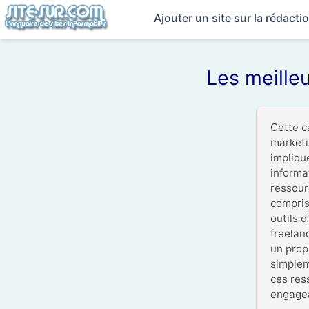
Ajouter un site sur la rédact
Les meilleu
Cette c
marketin
impliqu
informat
ressour
compris
outils d
freelan
un propr
simplem
ces res
engagea