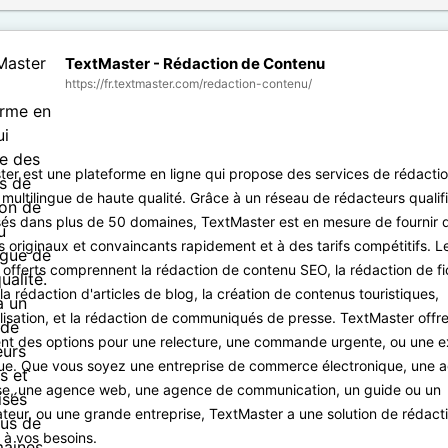
TextMaster - Rédaction de Contenu
https://fr.textmaster.com/redaction-contenu/
er est une plateforme en ligne qui propose des services de rédacti
multilingue de haute qualité. Grâce à un réseau de rédacteurs qualifi
sés dans plus de 50 domaines, TextMaster est en mesure de fournir 
 originaux et convaincants rapidement et à des tarifs compétitifs. L
 offerts comprennent la rédaction de contenu SEO, la rédaction de f
 la rédaction d'articles de blog, la création de contenus touristiques,
ialisation, et la rédaction de communiqués de presse. TextMaster offr
nt des options pour une relecture, une commande urgente, ou une e
que. Que vous soyez une entreprise de commerce électronique, une 
se, une agence web, une agence de communication, un guide ou un
eur, ou une grande entreprise, TextMaster a une solution de rédact
 à vos besoins.