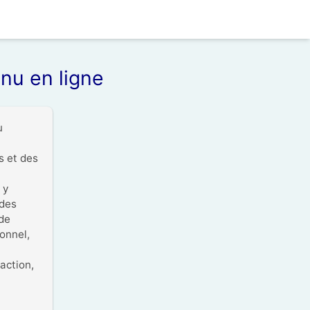
enu en ligne
 
 et des 
y 
des 
de 
nnel, 
ction, 