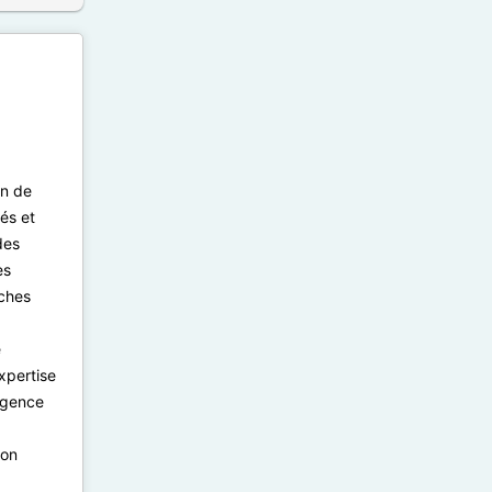
on de
és et
des
es
iches
e
xpertise
agence
ion