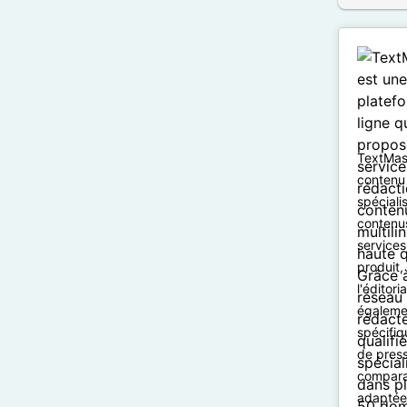
TextMast
contenu 
spéciali
contenus
services
produit,
l'éditor
égaleme
spécifi
de pres
comparat
adaptée