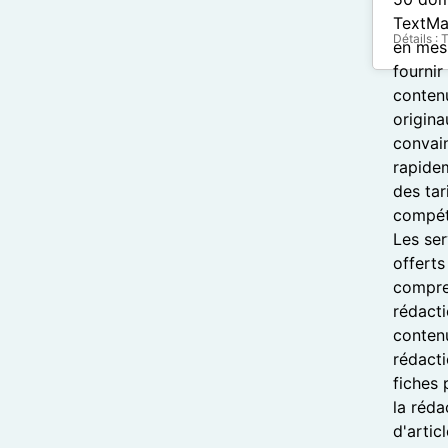
Détails :
T