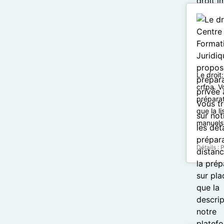
Le droit
crfpa. V
préparat
que la l
manuels 
Détails :
P