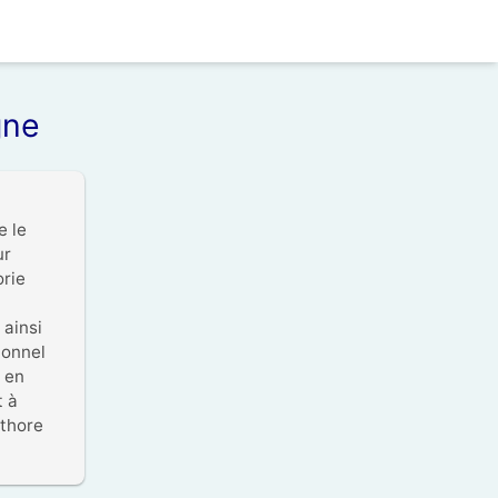
gne
 le 
r 
rie 
ainsi 
onnel 
 en 
 à 
thore 