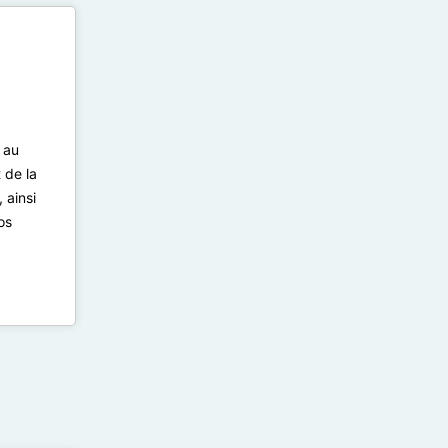
 au
 de la
 ainsi
os