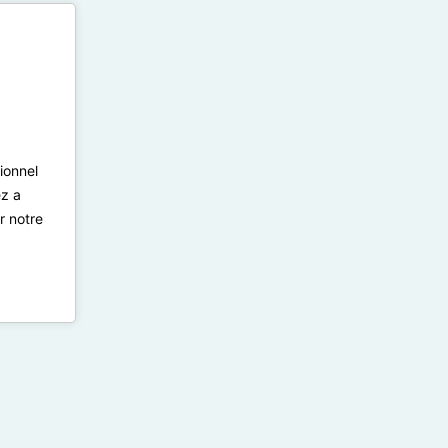
ionnel
ez a
r notre