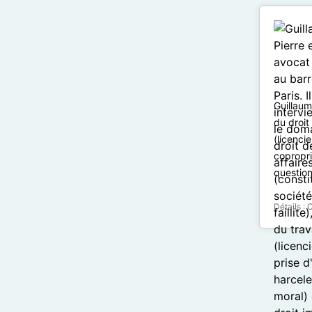
Guillaum
du droit 
(licenci
copropri
question
Détails :
C