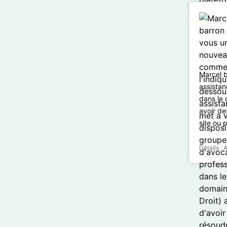
Marcel b
assistan
dans le 
avoir de
site ou 
Détails :
A