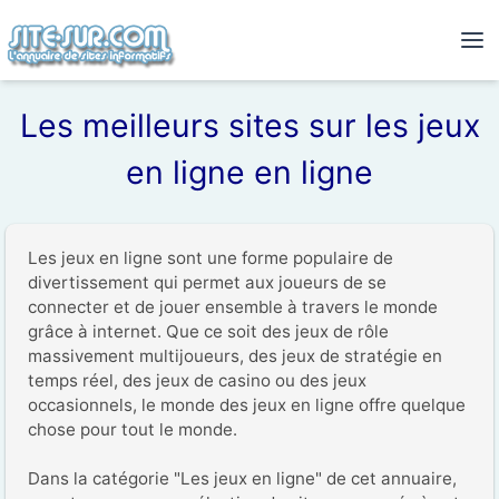
Les meilleurs sites sur les jeux
en ligne en ligne
Les jeux en ligne sont une forme populaire de 
divertissement qui permet aux joueurs de se 
connecter et de jouer ensemble à travers le monde 
grâce à internet. Que ce soit des jeux de rôle 
massivement multijoueurs, des jeux de stratégie en 
temps réel, des jeux de casino ou des jeux 
occasionnels, le monde des jeux en ligne offre quelque 
chose pour tout le monde.

Dans la catégorie "Les jeux en ligne" de cet annuaire, 