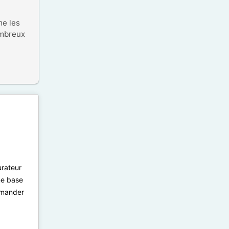
e les 
mbreux 
urateur
ne base
demander