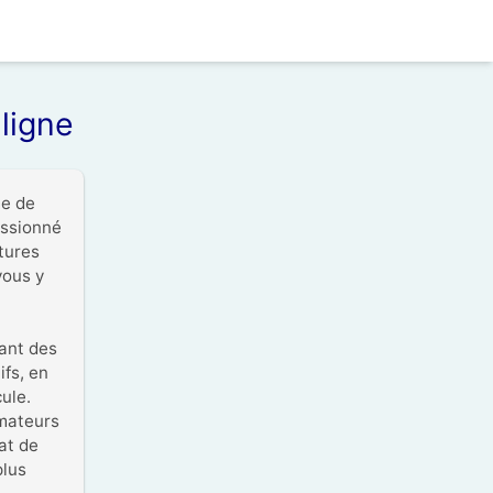
 ligne
e de 
ssionné 
ures 
ous y 
ant des 
fs, en 
ule. 
mateurs 
t de 
lus 