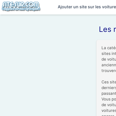
Ajouter un site sur les voitur
Les m
La caté
sites i
de voit
ancienn
trouver
Ces site
dernier
passant 
Vous po
de voit
voitures