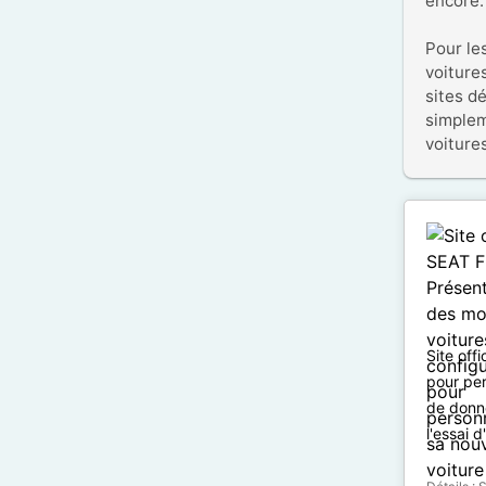
encore.

Pour le
voiture
sites d
simplem
voiture
Site off
pour per
de donné
l'essai 