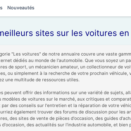
es
Nouveautés
eilleurs sites sur les voitures en
gorie "Les voitures" de notre annuaire couvre une vaste gamm
nternet dédiés au monde de l'automobile. Que vous soyez un pa
ures de sport, un mécanicien amateur, un collectionneur de voit
es, ou simplement à la recherche de votre prochain véhicule, v
ez une multitude de ressources utiles.

s peuvent offrir des informations sur une variété de sujets, all
s modèles de voitures sur le marché, aux critiques et comparati
par des conseils sur l'entretien et la réparation de votre véhic
urriez également trouver des forums de discussion pour les a
ures, des sites de vente de pièces d'occasion, des guides d'acha
 d'occasion, des actualités sur l'industrie automobile, et bien p