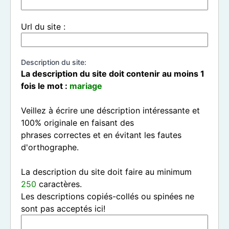
Url du site :
Description du site:
La description du site doit contenir au moins 1
fois le mot :
mariage
Veillez à écrire une déscription intéressante et
100% originale en faisant des
phrases correctes et en évitant les fautes
d'orthographe.
La description du site doit faire au minimum
250
caractères.
Les descriptions copiés-collés ou spinées ne
sont pas acceptés ici!