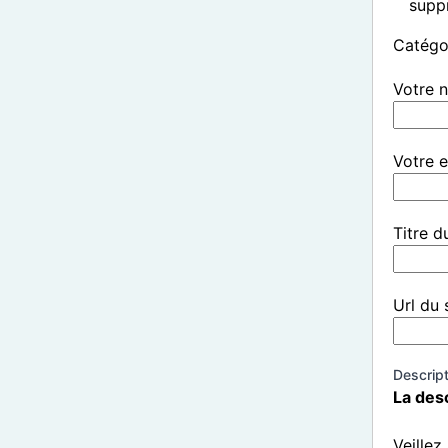
supp
Catégor
Votre 
Votre e
Titre du
Url du s
Descript
La desc
Veillez