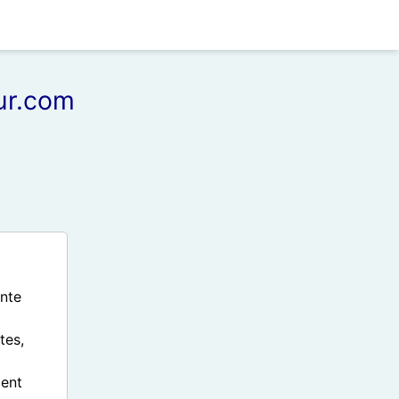
sur.com
ante
tes,
ment