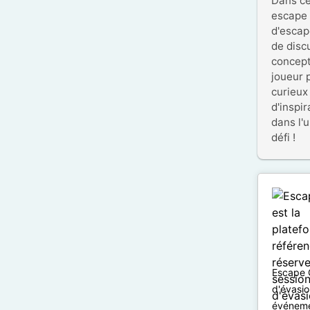
Dans ce
escape 
d'escap
de discu
concept
joueur 
curieux 
d'inspi
dans l'
défi !
Escape G
d'évasio
événemen