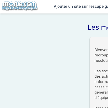
Ajouter un site sur l'escape 
Les me
Bienven
regroup
résolut
Les esc
des act
enfermé
casse-t
général
d'équip