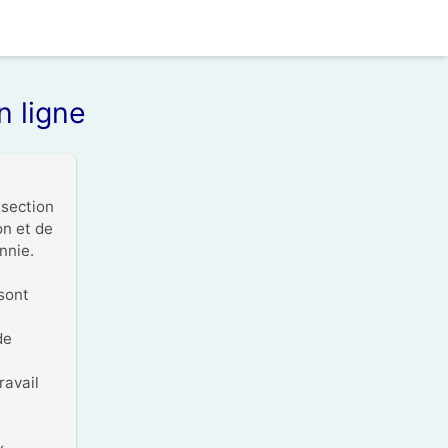
n ligne
section 
n et de 
nie.

ont 
e 
avail 