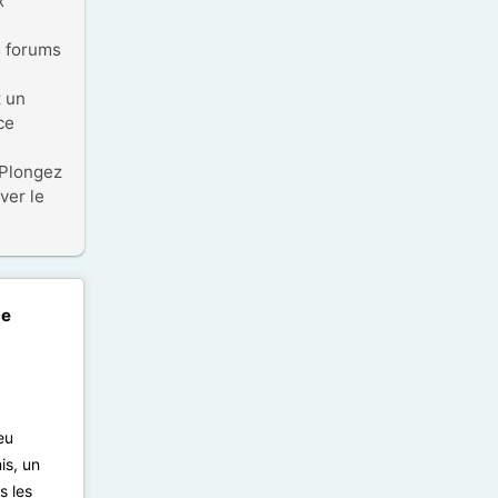
 
 forums 
 un 
e 
Plongez 
er le 
ce
eu
is, un
s les