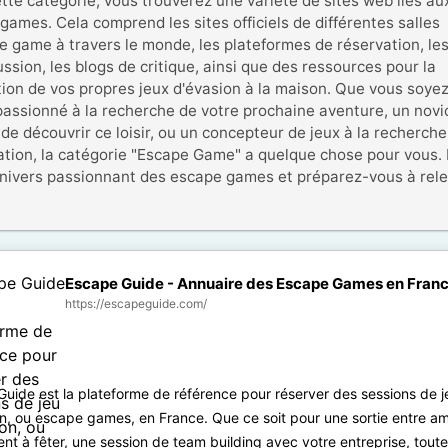
tte catégorie, vous trouverez une variété de sites web liés aux
games. Cela comprend les sites officiels de différentes salles 
e game à travers le monde, les plateformes de réservation, les
ssion, les blogs de critique, ainsi que des ressources pour la 
ion de vos propres jeux d'évasion à la maison. Que vous soyez
passionné à la recherche de votre prochaine aventure, un novic
de découvrir ce loisir, ou un concepteur de jeux à la recherche 
ration, la catégorie "Escape Game" a quelque chose pour vous. 
univers passionnant des escape games et préparez-vous à relev
Escape Guide - Annuaire des Escape Games en Fran
https://escapeguide.com/
uide est la plateforme de référence pour réserver des sessions de j
n, ou escape games, en France. Que ce soit pour une sortie entre am
t à fêter, une session de team building avec votre entreprise, toute