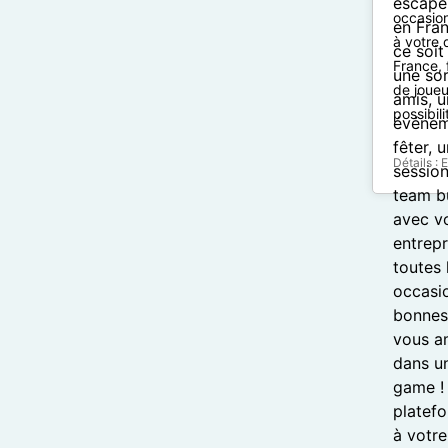
occasio
à votre 
France, 
de joueu
possibil
Détails :
E