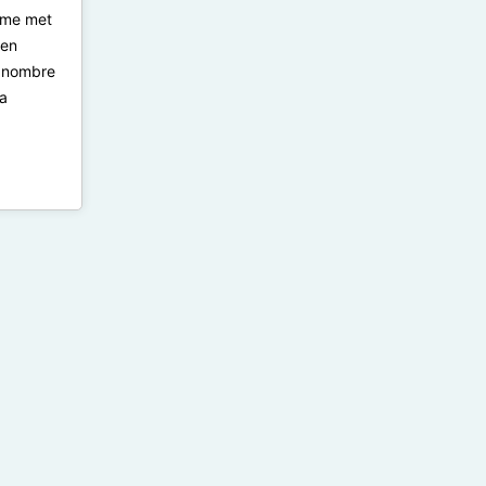
rme met
 en
e nombre
la