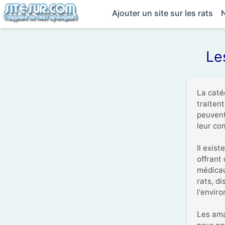
Ajouter un site sur les rats
Le
La caté
traiten
peuvent
leur co
Il exist
offrant 
médicau
rats, di
l'envir
Les ama