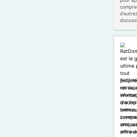
pour ap
compren
d'autre
discuss
RatDomes
envisage
informati
que des 
hamacs, 
possess
ainsi qu
animaux