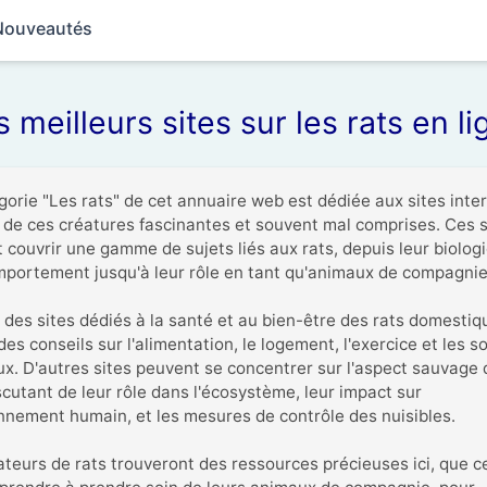
Nouveautés
s meilleurs sites sur les rats en li
gorie "Les rats" de cet annuaire web est dédiée aux sites inter
t de ces créatures fascinantes et souvent mal comprises. Ces si
 couvrir une gamme de sujets liés aux rats, depuis leur biologie
mportement jusqu'à leur rôle en tant qu'animaux de compagnie.
e des sites dédiés à la santé et au bien-être des rats domestiqu
des conseils sur l'alimentation, le logement, l'exercice et les so
x. D'autres sites peuvent se concentrer sur l'aspect sauvage 
scutant de leur rôle dans l'écosystème, leur impact sur 
onnement humain, et les mesures de contrôle des nuisibles.

teurs de rats trouveront des ressources précieuses ici, que ce 