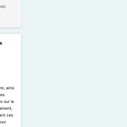
ec 
s
re, ainsi
les
x sur la
tement,
nant ces
our