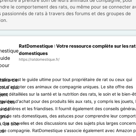
prendre à prendre soin de leurs animaux de compagnie, pour 
dre le comportement des rats, ou même pour se connecter av
s passionnés de rats à travers des forums et des groupes de 
ion.
RatDomestique : Votre ressource complète sur les rat
domestiques
https://ratdomestique.fr/
tique est le guide ultime pour tout propriétaire de rat ou ceux qui
nt d'adopter ces animaux de compagnie uniques. Le site offre des
ons détaillées sur la santé et la nutrition des rats, le soin et le bien-êt
guides d'achat pour des produits liés aux rats, y compris les jouets, 
les litières et les friandises. Il fournit également des conseils générau
ion de rats domestiques, des astuces pour comprendre leur compor
e des nouvelles et des discussions sur des sujets plus larges concer
 de compagnie. RatDomestique s'associe également avec Amazon p