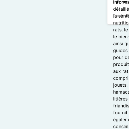
recomman
Détails :
R