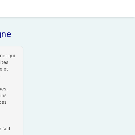
gne
net qui 
tes 
 et 


es, 
ins 
des 
soit 